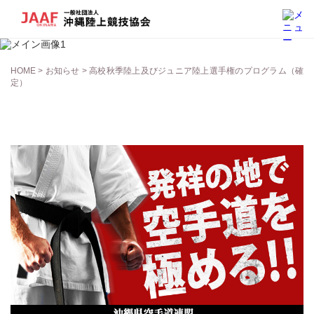
お知らせ
HOME
>
お知らせ
> 高校秋季陸上及びジュニア陸上選手権のプログラム（確
定）